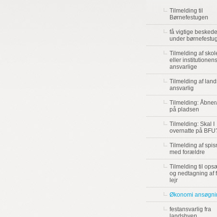
Tilmelding til
Børnefestugen
få vigtige beskede
under børnefestu
Tilmelding af sko
eller institutionen
ansvarlige
Tilmelding af lan
ansvarlig
Tilmelding: Åbner
på pladsen
Tilmelding: Skal I
overnatte på BFU
Tilmelding af spis
med forældre
Tilmelding til ops
og nedtagning af 
lejr
Økonomi ansøgni
festansvarlig fra
landsbyen