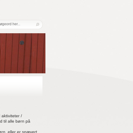
ktiviteter /
 til alle børn på
ørn, eller er snævert