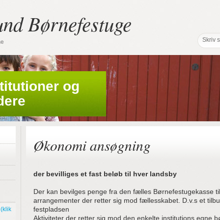
und Børnefestuge
stitutioner og
dere
Økonomi ansøgning
der bevilliges et fast beløb til hver landsby
Der kan bevilges penge fra den fælles Børnefestugekasse til a
arrangementer der retter sig mod fællesskabet. D.v.s et tilbud
festpladsen
(klik
Aktiviteter der retter sig mod den enkelte institutions egne b