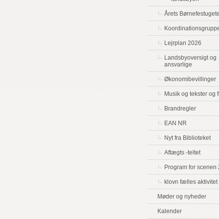
Årets Børnefestuge
Koordinationsgrupp
Lejrplan 2026
Landsbyoversigt og
ansvarlige
Økonomibevillinger
Musik og tekster og f
Brandregler
EAN NR
Nyt fra Biblioteket
Aftægts -teltet
Program for scenen
klovn fælles aktivitet
Møder og nyheder
Kalender