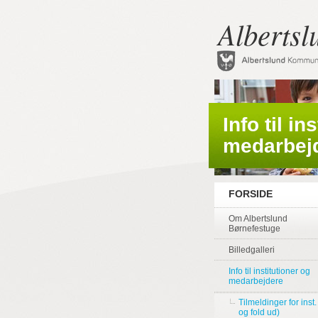
Albertsl
Info til in
medarbej
FORSIDE
Om Albertslund
Børnefestuge
Billedgalleri
Info til institutioner og
medarbejdere
Tilmeldinger for inst. 
og fold ud)