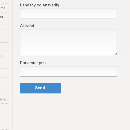
Landsby og ansvarlig
tema
en
Aktivitet
ilm
Forventet pris
Send
 2026