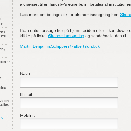
afgrænset til en landsby's egne børn, betales af institutionen/
Læs mere om betingelser for økonomiansøgning her
Økono
r
gen
I kan enten ansøge her på hjemmesiden eller I kan downlo
lens
klikke på linket
Økonomiansøgning
og sende/maile den til:
s bfu
Martin.Benjamin.Schippers@albertslund.dk
dsby
/lukker
Navn
?
ning
E-mail
ætning
fælles
Mobilnr.
ng