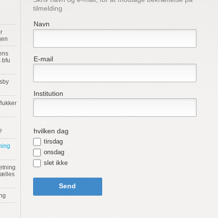
tilmelding
Navn
r
gen
lens
E-mail
s bfu
dsby
Institution
/lukker
hvilken dag
?
tirsdag
ning
onsdag
slet ikke
ætning
fælles
Send
ng