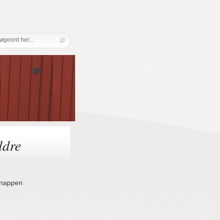
ldre
-knappen