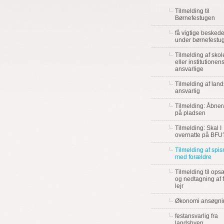
Tilmelding til
Børnefestugen
få vigtige beskede
under børnefestu
Tilmelding af sko
eller institutionen
ansvarlige
Tilmelding af lan
ansvarlig
Tilmelding: Åbner
på pladsen
Tilmelding: Skal I
overnatte på BFU
Tilmelding af spis
med forældre
Tilmelding til ops
og nedtagning af 
lejr
Økonomi ansøgni
festansvarlig fra
landsbyen