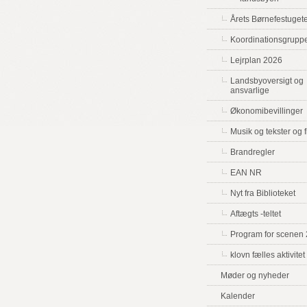
Årets Børnefestuge
Koordinationsgrupp
Lejrplan 2026
Landsbyoversigt og
ansvarlige
Økonomibevillinger
Musik og tekster og f
Brandregler
EAN NR
Nyt fra Biblioteket
Aftægts -teltet
Program for scenen
klovn fælles aktivitet
Møder og nyheder
Kalender