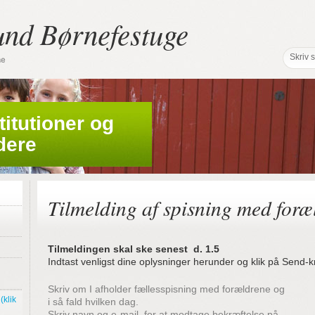
und Børnefestuge
stitutioner og
dere
Tilmelding af spisning med foræ
Tilmeldingen skal ske senest d. 1.5
Indtast venligst dine oplysninger herunder og klik på Send
Skriv om I afholder fællesspisning med forældrene og
(klik
i så fald hvilken dag.
Skriv navn og e-mail, for at modtage bekræftelse på