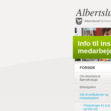
Albertsl
Info til in
medarbej
FORSIDE
Om Albertslund
Børnefestuge
Billedgalleri
Info til institutioner og
medarbejdere
Tilmeldinger for inst. 
og fold ud)