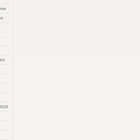
tema
en
ilm
 2026