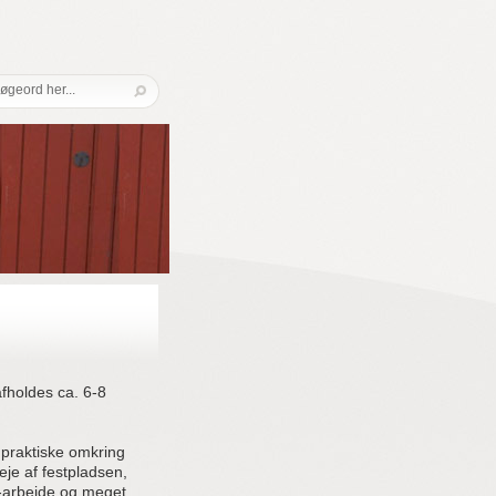
fholdes ca. 6-8
 praktiske omkring
leje af festpladsen,
pr-arbejde og meget