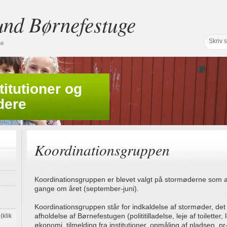
und Børnefestuge
stitutioner og
dere
Koordinationsgruppen
Koordinationsgruppen er blevet valgt på stormøderne som a
gange om året (september-juni).
Koordinationsgruppen står for indkaldelse af stormøder, det
afholdelse af Børnefestugen (polititilladelse, leje af toiletter, 
(klik
økonomi, tilmelding fra institutioner, opmåling af pladsen, 