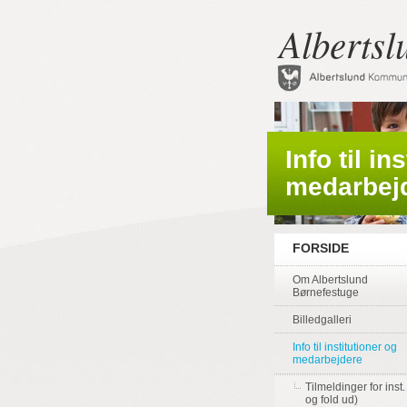
Albertsl
Info til in
medarbej
FORSIDE
Om Albertslund
Børnefestuge
Billedgalleri
Info til institutioner og
medarbejdere
Tilmeldinger for inst. 
og fold ud)