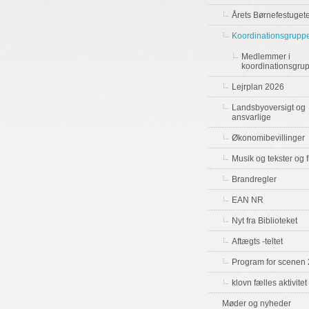
Årets Børnefestuge
Koordinationsgrupp
Medlemmer i
koordinationsgru
Lejrplan 2026
Landsbyoversigt og
ansvarlige
Økonomibevillinger
Musik og tekster og f
Brandregler
EAN NR
Nyt fra Biblioteket
Aftægts -teltet
Program for scenen
klovn fælles aktivitet
Møder og nyheder