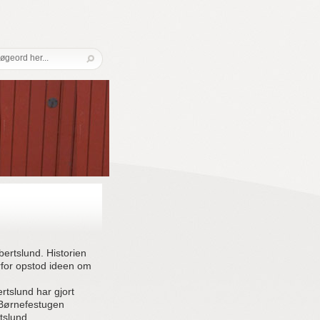
ertslund. Historien
erfor opstod ideen om
rtslund har gjort
Børnefestugen
tslund.