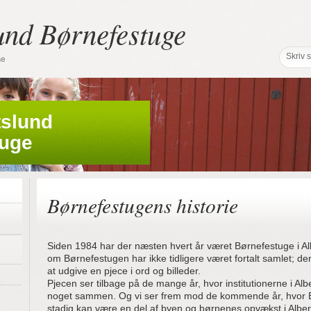
und Børnefestuge
tslund
tuge
Børnefestugens historie
Siden 1984 har der næsten hvert år været Børnefestuge i Alb
om Børnefestugen har ikke tidligere været fortalt samlet; d
at udgive en pjece i ord og billeder.
Pjecen ser tilbage på de mange år, hvor institutionerne i Albe
noget sammen. Og vi ser frem mod de kommende år, hvor 
stadig kan være en del af byen og børnenes opvækst i Alber