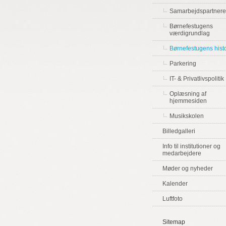
Samarbejdspartnere
Børnefestugens
værdigrundlag
Børnefestugens histo
Parkering
IT- & Privatlivspolitik
Oplæsning af
hjemmesiden
Musikskolen
Billedgalleri
Info til institutioner og
medarbejdere
Møder og nyheder
Kalender
Luftfoto
Sitemap