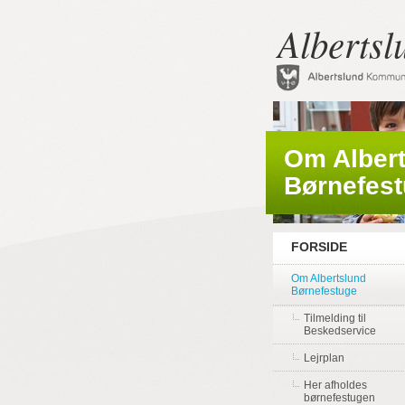
Albertsl
Om Alber
Børnefes
FORSIDE
Om Albertslund
Børnefestuge
Tilmelding til
Beskedservice
Lejrplan
Her afholdes
børnefestugen